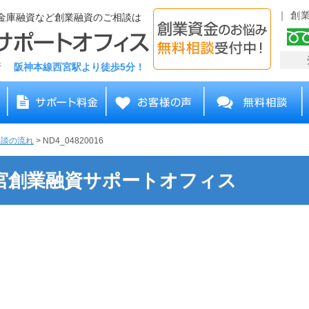
創
金庫融資など創業融資のご相談は
務所
阪神本線西宮駅より徒歩5分！
相談の流れ
>
ND4_04820016
 | 西宮創業融資サポートオフィス