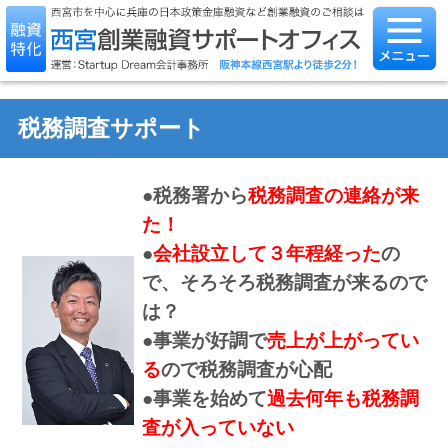
税務調査サポート
●税務署から
税務調査の連絡が来
た！
●
会社設立して３年程経った
の
で、そろそろ税務調査が来るので
は？
●事業が好調で
売上が上がってい
る
ので税務調査が心配
●事業を始めて
過去何年も税務調
査が入っていない