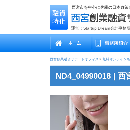
西宮市を中心に兵庫の日本政策
運営：Startup Dream会計事
西宮創業融資サポートオフィス
>
無料オンライン
ND4_04990018