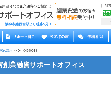
創
金庫融資など創業融資のご相談は
務所
阪神本線西宮駅より徒歩5分！
相談の流れ
>
ND4_04990018
 | 西宮創業融資サポートオフィス