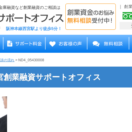
創
金庫融資など創業融資のご相談は
務所
阪神本線西宮駅より徒歩5分！
相談の流れ
>
ND4_05430008
 | 西宮創業融資サポートオフィス