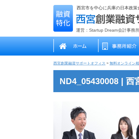
西宮市を中心に兵庫の日本政策
運営：Startup Dream会計事
西宮創業融資サポートオフィス
>
無料オンライン
ND4_05430008