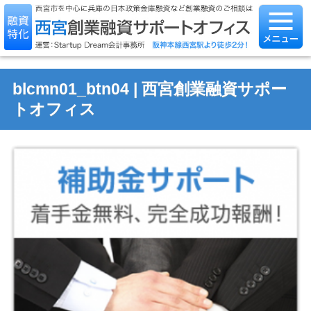
blcmn01_btn04 | 西宮創業融資サポー
トオフィス